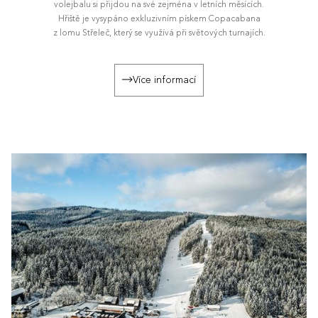
volejbalu si přijdou na své zejména v letních měsících.
Hřiště je vysypáno exkluzivním pískem Copacabana
z lomu Střeleč, který se využívá při světových turnajích.
Více informací