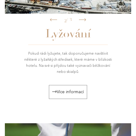
Slide 2 of 3.
/
3
1
2
3
Lyžování
Pokud rádi lyžujete, tak doporučujeme navštívit
některé z lyžařských středisek, které máme v blízkosti
hotelu. Na své si přijdou také vyznavači běžkování
nebo skialpů.
Více informací