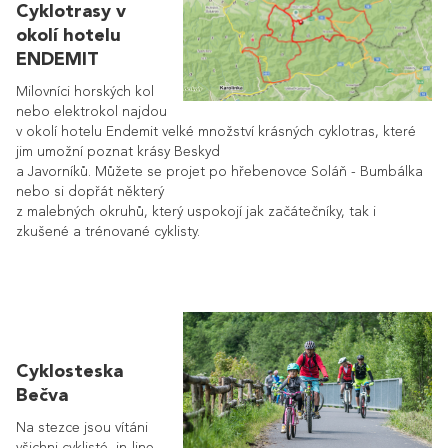
Cyklotrasy v
okolí hotelu
ENDEMIT
Milovníci horských kol
nebo elektrokol najdou
v okolí hotelu Endemit velké množství krásných cyklotras, které
jim umožní poznat krásy Beskyd
a Javorníků. Můžete se projet po hřebenovce Soláň - Bumbálka
nebo si dopřát některý
z malebných okruhů, který uspokojí jak začátečníky, tak i
zkušené a trénované cyklisty.
Cyklosteska
Bečva
Na stezce jsou vítáni
všichni cyklisté, in-line